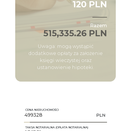
120 PLN
Razem
515,335.26 PLN
Uwaga: mogą wystąpić
dodatkowe opłaty za założenie
księgi wieczystej oraz
ustanowienie hipoteki.
CENA NIERUCHOMOŚCI
PLN
TAKSA NOTARIALNA (OPŁATA NOTARIALNA)