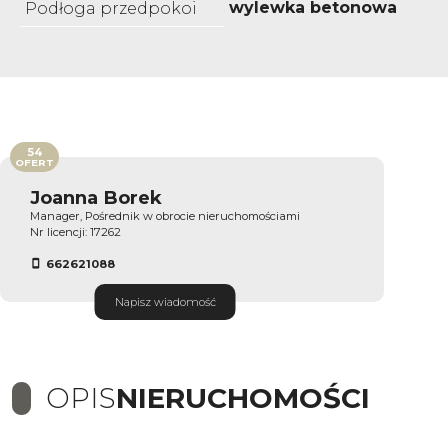
wylewka betonowa
Podłoga przedpokoi
54
OFERT
Joanna Borek
Manager, Pośrednik w obrocie nieruchomościami
Nr licencji: 17262
662621088
Napisz wiadomość
OPIS
NIERUCHOMOŚCI