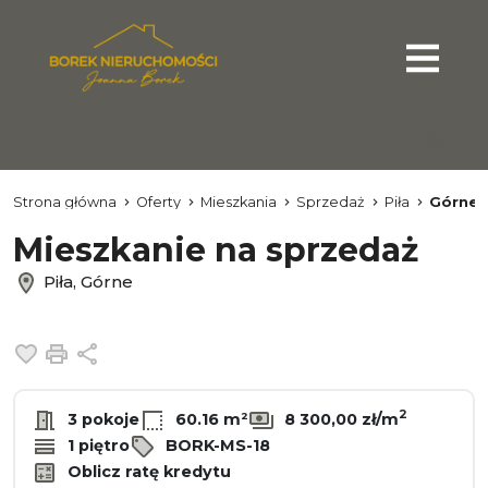
Strona główna
Oferty
Mieszkania
Sprzedaż
Piła
Górne
Mieszkanie na sprzedaż
Piła, Górne
Dodaj do ulubionych
Drukuj
Udostępnij
2
3 pokoje
60.16 m²
8 300,00 zł/m
1 piętro
BORK-MS-18
Oblicz ratę kredytu