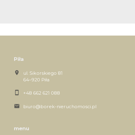
Piła
ul. Sikorskiego 81
64–920 Piła
+48 662 621 088
biuro@borek-nieruchomosci.pl
menu