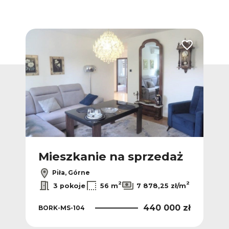
Dodaj do ulubionych
Dodaj do ulub
ż
Mieszkanie na sprzedaż
M
Piła, Górne
2
2
3 pokoje
56 m
7 878,25 zł/m
440 000 zł
BORK-MS-104
 zł
BOR