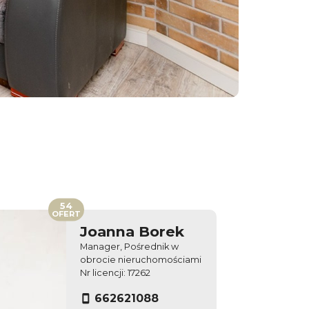
54
OFERT
Joanna Borek
Manager, Pośrednik w
obrocie nieruchomościami
Nr licencji: 17262
662621088