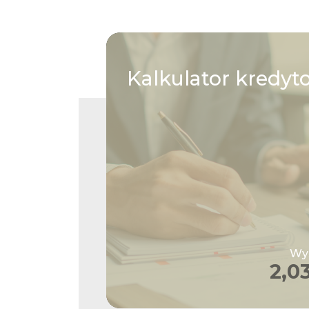
Kalkulator
kredyt
Wys
2,0