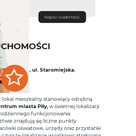
Napisz wiadomość
UCHOMOŚCI
nego – Piła, ul. Staromiejska.
TÓWKĘ!!
t lokal mieszkalny stanowiący odrębną
ntrum miasta Piły,
w świetnej lokalizacji
codziennego funkcjonowania.
twie znajdują się liczne punkty
cówki oświatowe, urzędy oraz przystanki
o czyni tę lokalizację wyjątkowo atrakcyjną