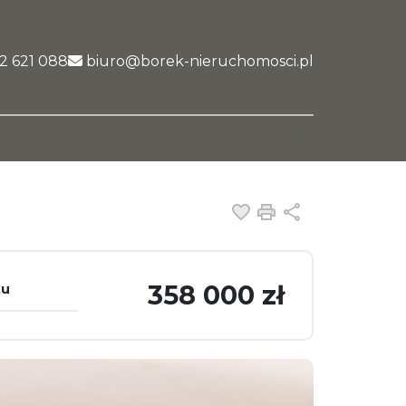
nk
2 621 088
biuro@borek-nieruchomosci.pl
Dodaj do ulubiony
Drukuj
Udostępnij
358 000 zł
tu