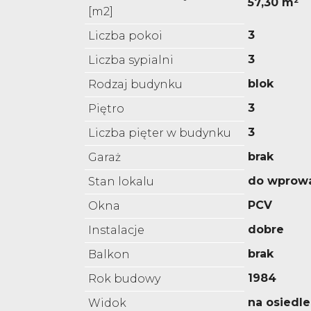
57,30 m²
[m2]
3
Liczba pokoi
3
Liczba sypialni
blok
Rodzaj budynku
3
Piętro
3
Liczba pięter w budynku
brak
Garaż
do wprow
Stan lokalu
PCV
Okna
dobre
Instalacje
brak
Balkon
1984
Rok budowy
na osiedle
Widok