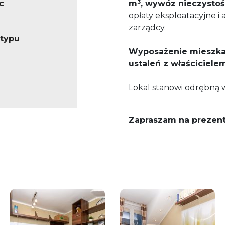
c
m³, wywóz nieczystośc
opłaty eksploatacyjne i
zarządcy.
 typu
Wyposażenie mieszka
ustaleń z właściciele
Lokal stanowi odrębną w
Zapraszam na prezent