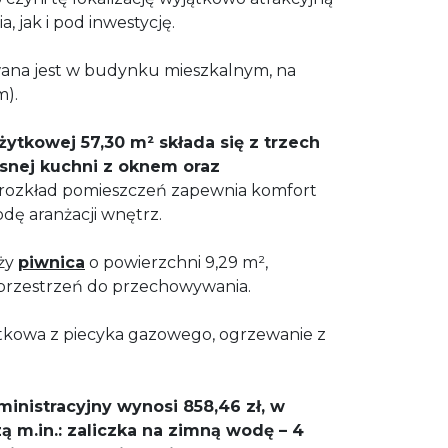
 jak i pod inwestycję.
na jest w budynku mieszkalnym, na
m).
żytkowej 57,30 m² składa się z trzech
asnej kuchni z oknem oraz
rozkład pomieszczeń zapewnia komfort
dę aranżacji wnętrz.
eży
piwnica
o powierzchni 9,29 m²,
przestrzeń do przechowywania.
tkowa z piecyka gazowego, ogrzewanie z
inistracyjny wynosi 858,46 zł, w
 m.in.: zaliczka na zimną wodę – 4