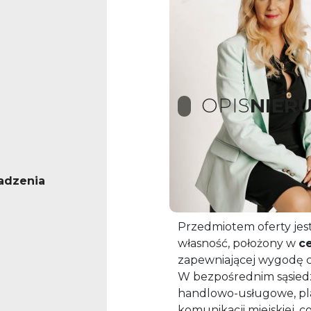
OPIS
NIER
Oferta lokalu mieszkal
adzenia
ZAKUP TYLKO ZA GO
Przedmiotem oferty jes
własność, położony w
ce
zapewniającej wygodę 
W bezpośrednim sąsiedz
handlowo-usługowe, pla
komunikacji miejskiej, c