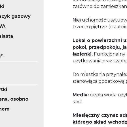
ki
zarówno do zamieszkania,
iecyk gazowy
Nieruchomość usytuowa
WA
trzecim piętrze (ostatni
iasta
Lokal o powierzchni u
pokoi, przedpokoju, j
łazienki.
Funkcjonalny 
m²
użytkowania oraz swobo
Do mieszkania przynal
stanowiąca dodatkową 
ytki
Media:
ciepła woda uży
sna, osobno
sieci.
knem
Miesięczny czynsz adm
którego skład wchodzą