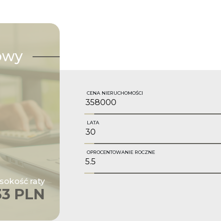
owy
CENA NIERUCHOMOŚCI
LATA
OPROCENTOWANIE ROCZNE
okość raty
33 PLN