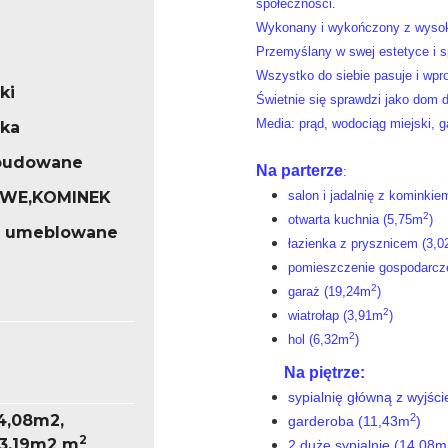
społeczności.
Wykonany i wykończony z wysoki
Przemyślany w swej estetyce i sp
Wszystko do siebie pasuje i wpr
ki
Świetnie się sprawdzi jako dom d
Media: prąd, wodociąg miejski, 
ska
abudowane
Na parterze
:
OWE,KOMINEK
salon i jadalnię z kominki
2
otwarta kuchnia (5,75m
)
o umeblowane
łazienka z prysznicem (3,
pomieszczenie gospodarcz
2
garaż (19,24m
)
2
wiatrołap (3,91m
)
2
hol (6,32m
)
Na piętrze:
sypialnię główną z wyjśc
2
14,08m2,
garderoba (11,43m
)
2
13,19m2 m
2 duże sypialnie (14,08