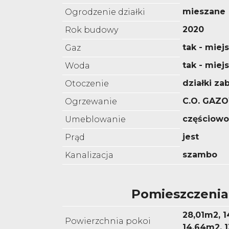
mieszane
Ogrodzenie działki
2020
Rok budowy
tak - miejs
Gaz
tak - miej
Woda
działki z
Otoczenie
C.O. GAZ
Ogrzewanie
częściow
Umeblowanie
jest
Prąd
szambo
Kanalizacja
Pomieszczenia
28,01m2, 
Powierzchnia pokoi
14,64m2, 