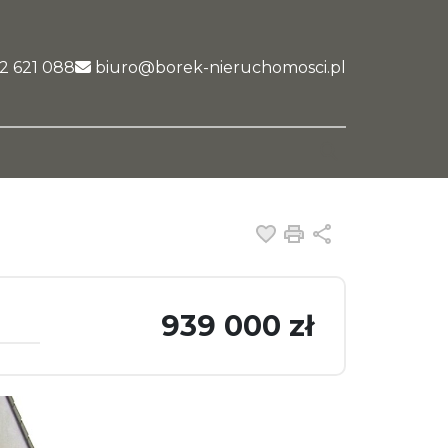
nk
2 621 088
biuro@borek-nieruchomosci.pl
Dodaj do ulubiony
Drukuj
Udostępnij
939 000 zł