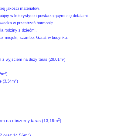
ej jakości materiałów.
ójny w kolorystyce i powtarzającymi się detalami.
owadza w przestrzeń harmonię.
la rodziny z dziećmi.
gaz miejski, szambo.
Garaż w budynku.
em z wyjściem na duży taras (28,01m
)
2
2
02m
)
2
e (3,34m
)
2
iem na obszerny taras (13,19m
)
2
m2 oraz 14.56m
)