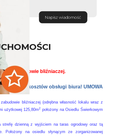
Napisz wiadomość
UCHOMOŚCI
ie w zabudowie bliźniaczej.
nosi żadnych kosztów obsługi biura! UMOWA
 zabudowie bliźniaczej
(odrębna własność lokalu wraz z
2
hni
użytkowej
1
25,8
0
m
położony na
Osiedlu Świerkowym
a strefę dzienną z wyjściem na taras ogrodowy oraz tą
rze. Położony na osiedlu słynącym ze zorganizowanej