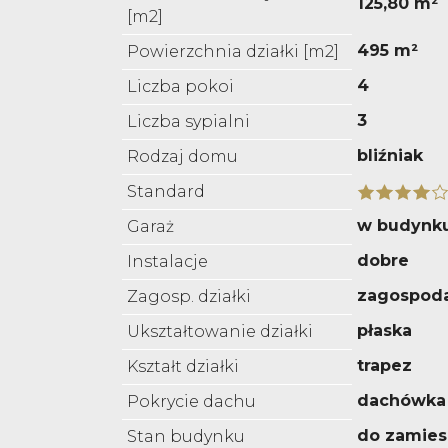
125,80 m²
[m2]
495 m²
Powierzchnia działki [m2]
4
Liczba pokoi
3
Liczba sypialni
bliźniak
Rodzaj domu
Standard
w budynk
Garaż
dobre
Instalacje
zagospod
Zagosp. działki
płaska
Ukształtowanie działki
trapez
Kształt działki
dachówka
Pokrycie dachu
do zamies
Stan budynku