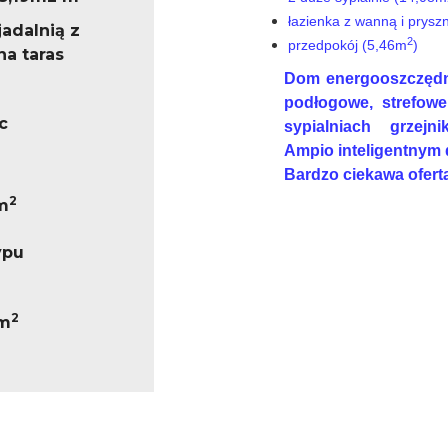
łazienka z wanną i prys
jadalnią z
2
przedpokój (5,46m
)
na taras
Dom energooszczędny
podłogowe, strefowe
c
sypialniach grzej
Ampio inteligentnym
Bardzo ciekawa ofert
2
m
ypu
2
 m