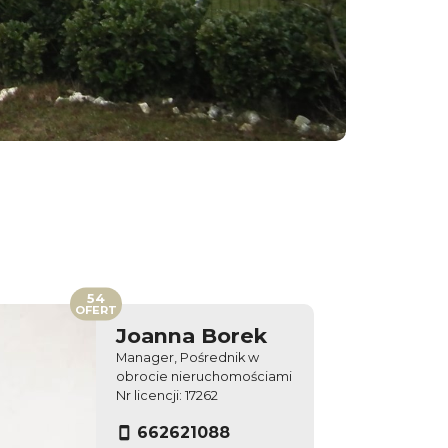
54
OFERT
Joanna Borek
Manager, Pośrednik w
obrocie nieruchomościami
Nr licencji: 17262
662621088