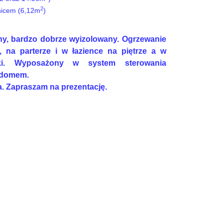
2
znicem (6,12m
)
, bardzo dobrze wyizolowany. Ogrzewanie
, na parterze i w łazience na piętrze a w
niki. Wyposażony w system sterowania
 domem.
a. Zapraszam na prezentację.