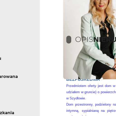
OPIS
NIER
u
Sprzedaż domu w Szydłow
Dom nietuzinkowy.
Klient kupujący nie po
arowana
BEZPOŚREDNIA
Przedmiotem oferty jest dom
w
udziałem w gruncie) o powierzc
w Szydłowie.
Dom przestronny, podzielony n
intymną,
sypialnianą na pięt
zkania