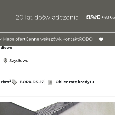
Social link
Social link
Social li
+48 66
Mapa ofert
Cenne wskazówki
Kontakt
RODO
favorite
ydłowo
ż
Szydłowo
2
 zł/m
BORK-DS-17
Oblicz ratę kredytu